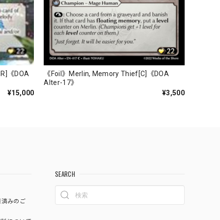
CSR]《DOA
《Foil》Merlin, Memory Thief[C]《DOA
Alter-17》
¥15,000
¥3,500
SEARCH
済済みのご