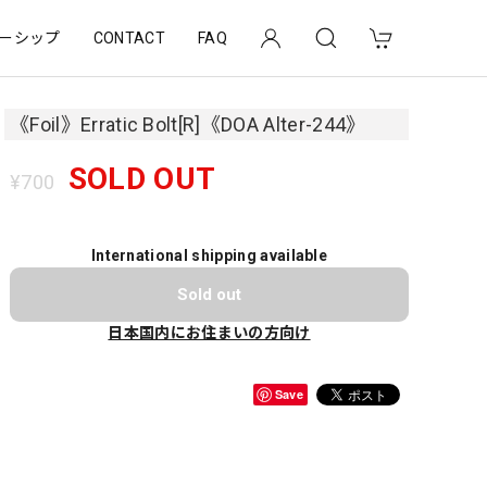
ーシップ
CONTACT
FAQ
《Foil》Erratic Bolt[R]《DOA Alter-244》
SOLD OUT
¥700
International shipping available
Sold out
日本国内にお住まいの方向け
Save