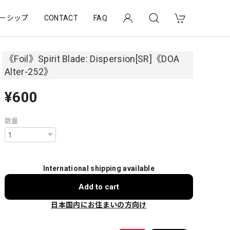
ーシップ
CONTACT
FAQ
《Foil》Spirit Blade: Dispersion[SR]《DOA
Alter-252》
¥600
数量
International shipping available
Add to cart
日本国内にお住まいの方向け