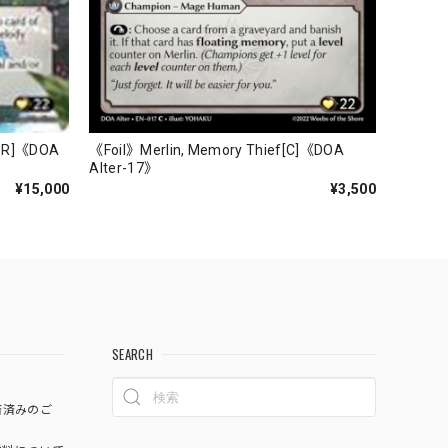
CSR]《DOA
《Foil》Merlin, Memory Thief[C]《DOA
Alter-17》
¥15,000
¥3,500
SEARCH
済済みのご