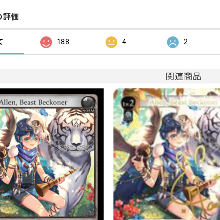
の評価
て
188
4
2
関連商品