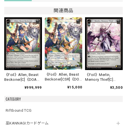
関連商品
《Foil》Allen, Beast
《Foil》Allen, Beast
《Foil》Merlin,
Beckoner[CSR]《DOA
Beckoner[C]《DOA
Memory Thief[C]
Alter-16》
Alter-16》
《DOA Alter-17》
¥15,000
¥999,999
¥3,500
CATEGORY
Riftbound TCG
巫KANNAGIカードゲーム