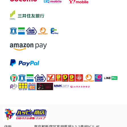
住所
東京都新宿区高田馬場3-2-2青柳ビル4F