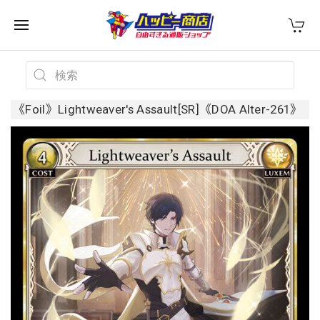
《Foil》Lightweaver's Assault[SR]《DOA Alter-261》