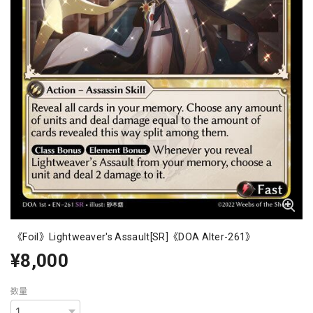
《Foil》Lightweaver's Assault[SR]《DOA Alter-261》
¥8,000
数量