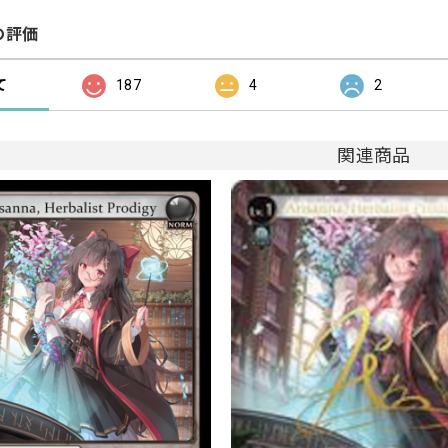
の評価
て
187
4
2
関連商品