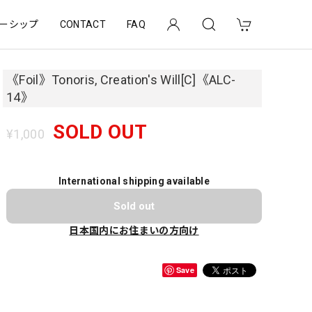
ーシップ
CONTACT
FAQ
《Foil》Tonoris, Creation's Will[C]《ALC-
14》
SOLD OUT
¥1,000
International shipping available
Sold out
日本国内にお住まいの方向け
Save