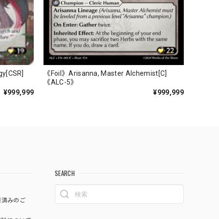
gy[CSR]
《Foil》Arisanna, Master Alchemist[C]
《ALC-5》
¥999,999
¥999,999
SEARCH
済済みのご