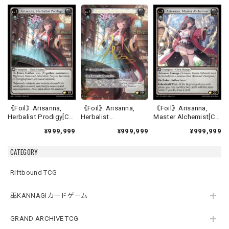
《Foil》Arisanna,
《Foil》Arisanna,
《Foil》Arisanna,
Herbalist
Herbalist Prodigy[C]
Master Alchemist[C]
Prodigy[CSR]《ALC-
《ALC-4》
《ALC-5》
¥999,999
¥999,999
¥999,999
4》
CATEGORY
Riftbound TCG
巫KANNAGIカードゲーム
GRAND ARCHIVE TCG