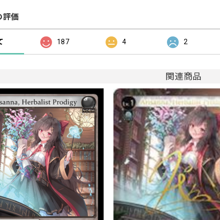
の評価
て
187
4
2
関連商品