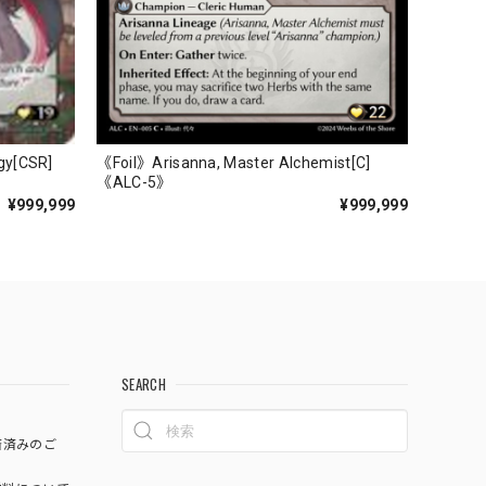
gy[CSR]
《Foil》Arisanna, Master Alchemist[C]
《ALC-5》
¥999,999
¥999,999
SEARCH
済済みのご