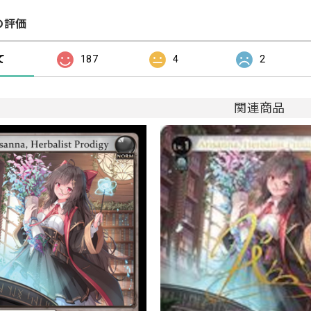
の評価
て
187
4
2
関連商品