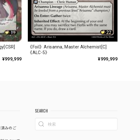
gy[CSR]
《Foil》Arisanna, Master Alchemist[C]
《ALC-5》
¥999,999
¥999,999
SEARCH
済済みのご