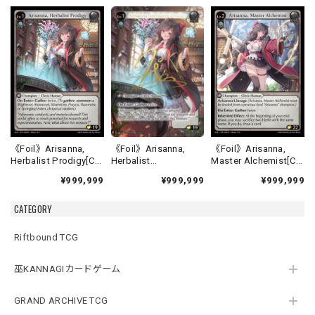
《Foil》Arisanna,
《Foil》Arisanna,
《Foil》Arisanna,
Herbalist
Herbalist Prodigy[C]
Master Alchemist[C]
Prodigy[CSR]《ALC-
《ALC-4》
《ALC-5》
¥999,999
¥999,999
¥999,999
4》
CATEGORY
Riftbound TCG
巫KANNAGIカードゲーム
GRAND ARCHIVE TCG