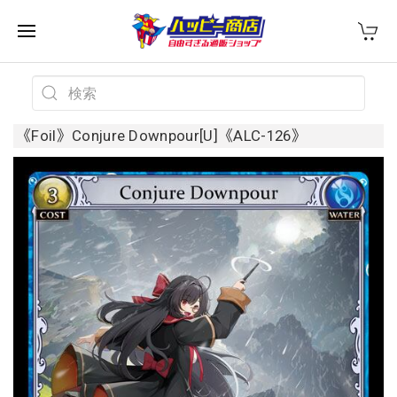
《Foil》Conjure Downpour[U]《ALC-126》