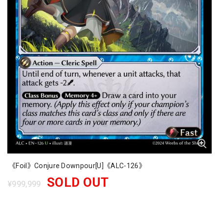
《Foil》Conjure Downpour[U]《ALC-126》
SOLD OUT
¥999,999