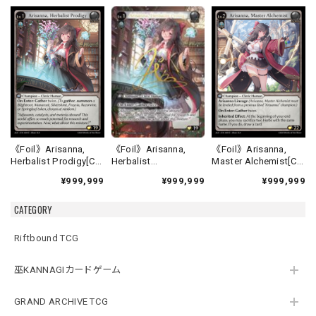
《Foil》Arisanna,
《Foil》Arisanna,
《Foil》Arisanna,
Herbalist
Herbalist Prodigy[C]
Master Alchemist[C]
Prodigy[CSR]《ALC-
《ALC-4》
《ALC-5》
¥999,999
¥999,999
¥999,999
4》
CATEGORY
Riftbound TCG
巫KANNAGIカードゲーム
GRAND ARCHIVE TCG