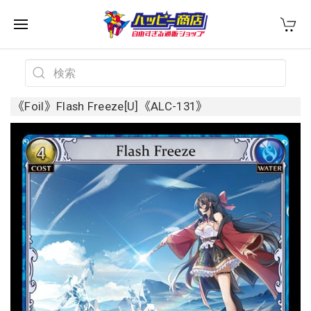
《Foil》Flash Freeze[U]《ALC-131》