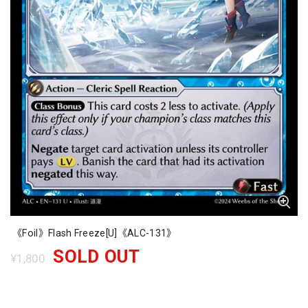
《Foil》Flash Freeze[U]《ALC-131》
SOLD OUT
¥1,800