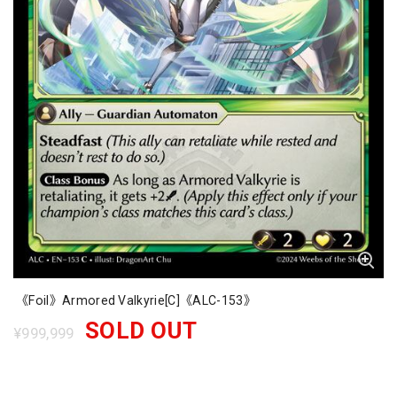
《Foil》Armored Valkyrie[C]《ALC-153》
SOLD OUT
¥999,999