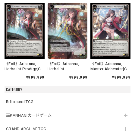
《Foil》Arisanna,
《Foil》Arisanna,
《Foil》Arisanna,
Herbalist
Herbalist Prodigy[C]
Master Alchemist[C]
Prodigy[CSR]《ALC-
《ALC-4》
《ALC-5》
¥999,999
¥999,999
¥999,999
4》
CATEGORY
Riftbound TCG
巫KANNAGIカードゲーム
GRAND ARCHIVE TCG