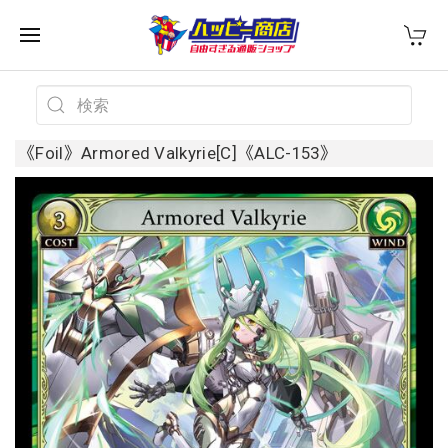
《Foil》Armored Valkyrie[C]《ALC-153》