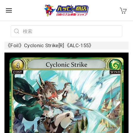
《Foil》Cyclonic Strike[R]《ALC-155》