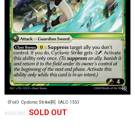
《Foil》Cyclonic Strike[R]《ALC-155》
SOLD OUT
¥999,999