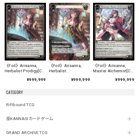
《Foil》Arisanna,
《Foil》Arisanna,
《Foil》Arisanna,
Herbalist
Herbalist Prodigy[C]
Master Alchemist[C]
Prodigy[CSR]《ALC-
《ALC-4》
《ALC-5》
¥999,999
¥999,999
¥999,999
4》
CATEGORY
Riftbound TCG
巫KANNAGIカードゲーム
GRAND ARCHIVE TCG