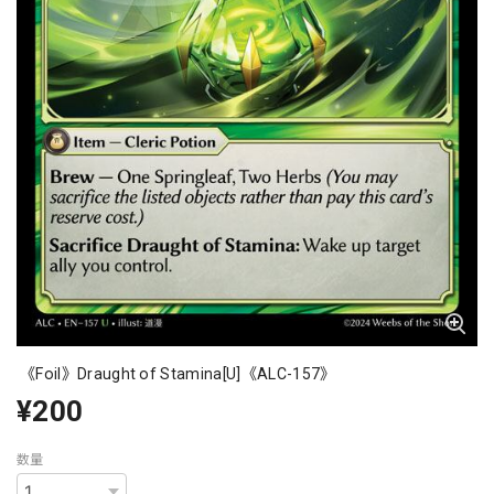
《Foil》Draught of Stamina[U]《ALC-157》
¥200
数量