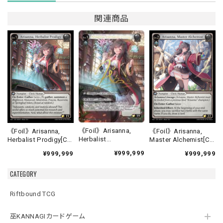
関連商品
《Foil》Arisanna,
《Foil》Arisanna,
《Foil》Arisanna,
Herbalist
Herbalist Prodigy[C]
Master Alchemist[C]
Prodigy[CSR]《ALC-
《ALC-4》
《ALC-5》
¥999,999
¥999,999
¥999,999
4》
CATEGORY
Riftbound TCG
巫KANNAGIカードゲーム