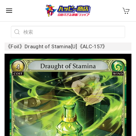
《Foil》Draught of Stamina[U]《ALC-157》