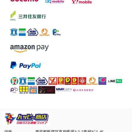
住所
東京都新宿区高田馬場3-2-2青柳ビル4F