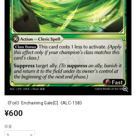
《Foil》Enchaining Gale[C]《ALC-158》
¥600
数量