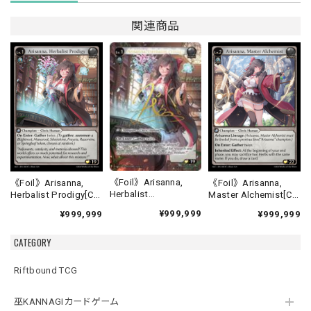
関連商品
《Foil》Arisanna,
《Foil》Arisanna,
《Foil》Arisanna,
Herbalist
Herbalist Prodigy[C]
Master Alchemist[C]
Prodigy[CSR]《ALC-
《ALC-4》
《ALC-5》
¥999,999
¥999,999
¥999,999
4》
CATEGORY
Riftbound TCG
巫KANNAGIカードゲーム