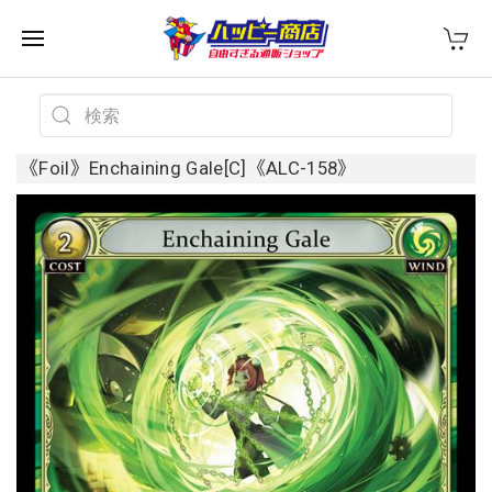
《Foil》Enchaining Gale[C]《ALC-158》