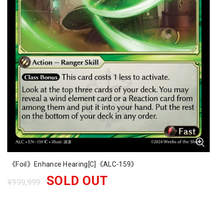
《Foil》Enhance Hearing[C]《ALC-159》
SOLD OUT
¥999,999