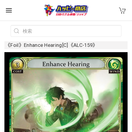
《Foil》Enhance Hearing[C]《ALC-159》