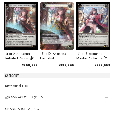
《Foil》Arisanna,
《Foil》Arisanna,
《Foil》Arisanna,
Herbalist
Herbalist Prodigy[C]
Master Alchemist[C]
Prodigy[CSR]《ALC-
《ALC-4》
《ALC-5》
¥999,999
¥999,999
¥999,999
4》
CATEGORY
Riftbound TCG
巫KANNAGIカードゲーム
GRAND ARCHIVE TCG