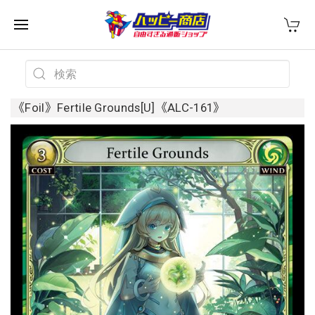
《Foil》Fertile Grounds[U]《ALC-161》