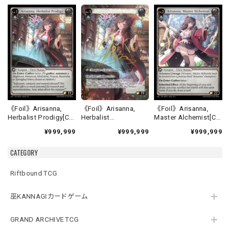
《Foil》Arisanna,
《Foil》Arisanna,
《Foil》Arisanna,
Herbalist
Herbalist Prodigy[C]
Master Alchemist[C]
Prodigy[CSR]《ALC-
《ALC-4》
《ALC-5》
¥999,999
¥999,999
¥999,999
4》
CATEGORY
Riftbound TCG
巫KANNAGIカードゲーム
GRAND ARCHIVE TCG