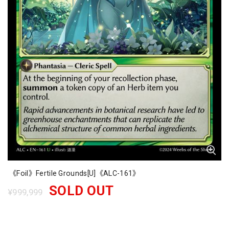
《Foil》Fertile Grounds[U]《ALC-161》
SOLD OUT
¥999,999