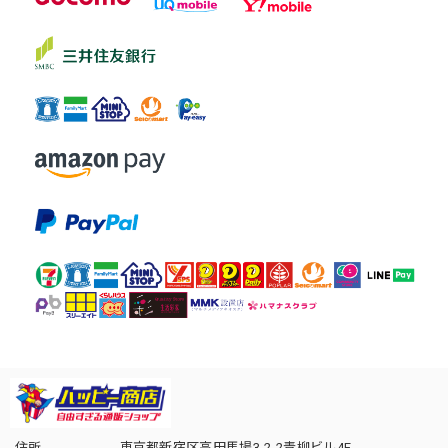
住所
東京都新宿区高田馬場3-2-2青柳ビル4F