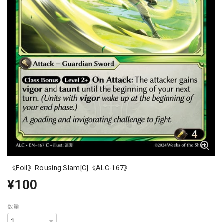
《Foil》Rousing Slam[C]《ALC-167》
¥100
数量