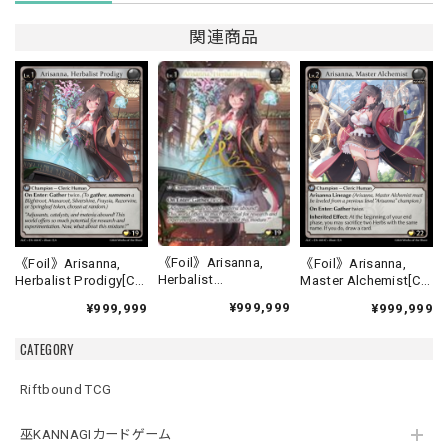
関連商品
《Foil》Arisanna,
《Foil》Arisanna,
《Foil》Arisanna,
Herbalist
Herbalist Prodigy[C]
Master Alchemist[C]
Prodigy[CSR]《ALC-
《ALC-4》
《ALC-5》
¥999,999
¥999,999
¥999,999
4》
CATEGORY
Riftbound TCG
巫KANNAGIカードゲーム