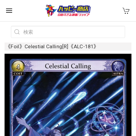
《Foil》Celestial Calling[R]《ALC-181》