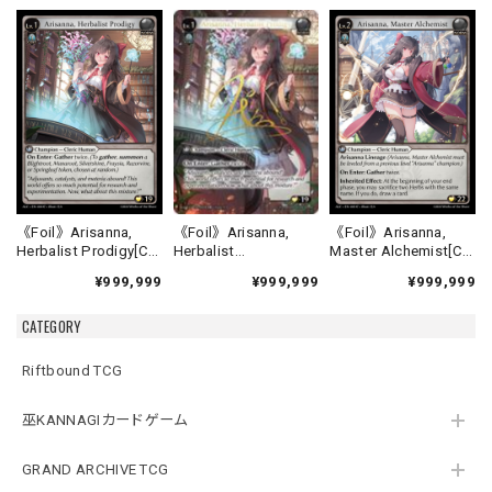
《Foil》Arisanna,
《Foil》Arisanna,
《Foil》Arisanna,
Herbalist
Herbalist Prodigy[C]
Master Alchemist[C]
Prodigy[CSR]《ALC-
《ALC-4》
《ALC-5》
¥999,999
¥999,999
¥999,999
4》
CATEGORY
Riftbound TCG
巫KANNAGIカードゲーム
GRAND ARCHIVE TCG