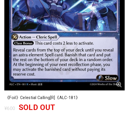
《Foil》Celestial Calling[R]《ALC-181》
SOLD OUT
¥600