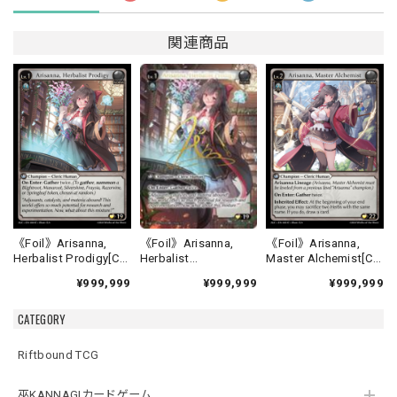
関連商品
《Foil》Arisanna,
《Foil》Arisanna,
《Foil》Arisanna,
Herbalist
Herbalist Prodigy[C]
Master Alchemist[C]
Prodigy[CSR]《ALC-
《ALC-4》
《ALC-5》
¥999,999
¥999,999
¥999,999
4》
CATEGORY
Riftbound TCG
巫KANNAGIカードゲーム