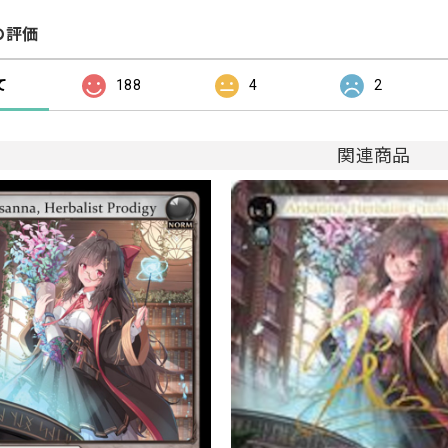
の評価
て
188
4
2
関連商品