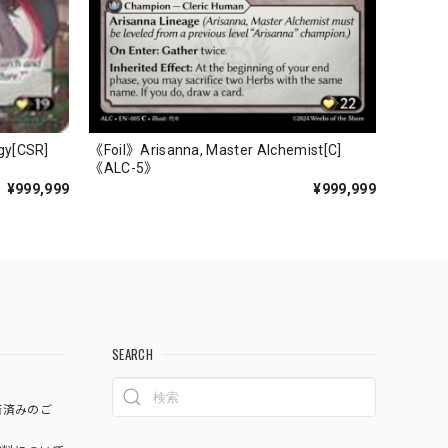
gy[CSR]
《Foil》Arisanna, Master Alchemist[C]
《ALC-5》
¥999,999
¥999,999
SEARCH
済済みのご