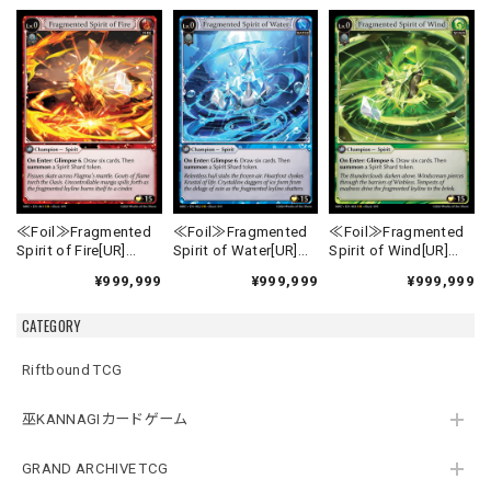
≪Foil≫Fragmented
≪Foil≫Fragmented
≪Foil≫Fragmented
Spirit of Fire[UR]
Spirit of Water[UR]
Spirit of Wind[UR]
《MRC-1》
《MRC-2》
《MRC-3》
¥999,999
¥999,999
¥999,999
CATEGORY
Riftbound TCG
巫KANNAGIカードゲーム
GRAND ARCHIVE TCG