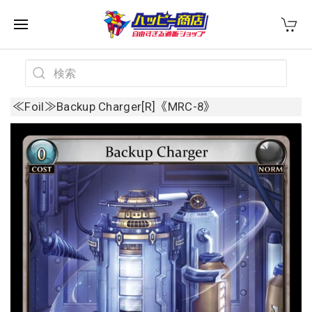
≪Foil≫Backup Charger[R]《MRC-8》