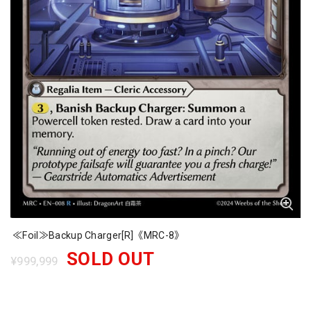
≪Foil≫Backup Charger[R]《MRC-8》
SOLD OUT
¥999,999