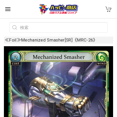
≪Foil≫Mechanized Smasher[SR]《MRC-26》