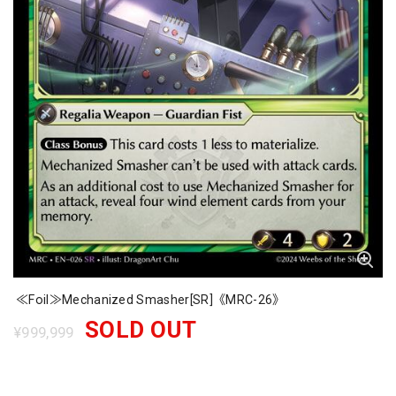
≪Foil≫Mechanized Smasher[SR]《MRC-26》
SOLD OUT
¥999,999