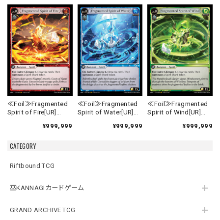
≪Foil≫Fragmented
≪Foil≫Fragmented
≪Foil≫Fragmented
Spirit of Fire[UR]
Spirit of Water[UR]
Spirit of Wind[UR]
《MRC-1》
《MRC-2》
《MRC-3》
¥999,999
¥999,999
¥999,999
CATEGORY
Riftbound TCG
巫KANNAGIカードゲーム
GRAND ARCHIVE TCG