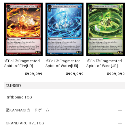
≪Foil≫Fragmented
≪Foil≫Fragmented
≪Foil≫Fragmented
Spirit of Fire[UR]
Spirit of Water[UR]
Spirit of Wind[UR]
《MRC-1》
《MRC-2》
《MRC-3》
¥999,999
¥999,999
¥999,999
CATEGORY
Riftbound TCG
巫KANNAGIカードゲーム
GRAND ARCHIVE TCG