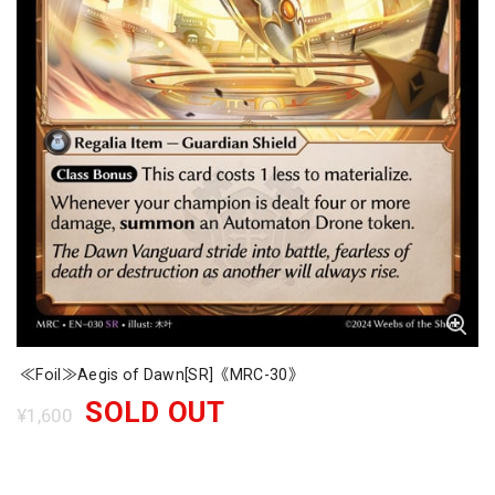
≪Foil≫Aegis of Dawn[SR]《MRC-30》
SOLD OUT
¥1,600