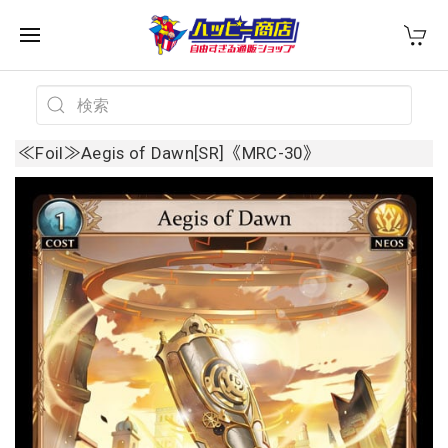
≪Foil≫Aegis of Dawn[SR]《MRC-30》