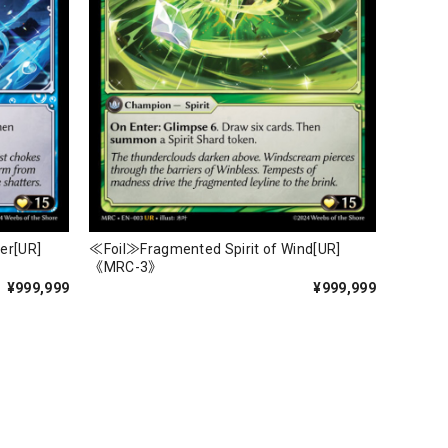
er[UR]
≪Foil≫Fragmented Spirit of Wind[UR]
《MRC-3》
¥999,999
¥999,999