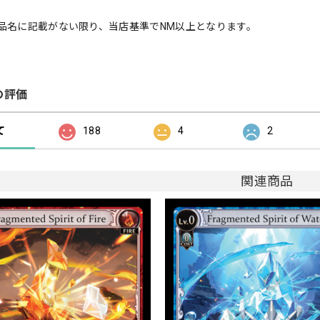
品名に記載がない限り、当店基準でNM以上となります。
の評価
て
188
4
2
関連商品