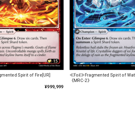
mented Spirit of Fire[UR]
≪Foil≫Fragmented Spirit of Wat
《MRC-2》
¥999,999