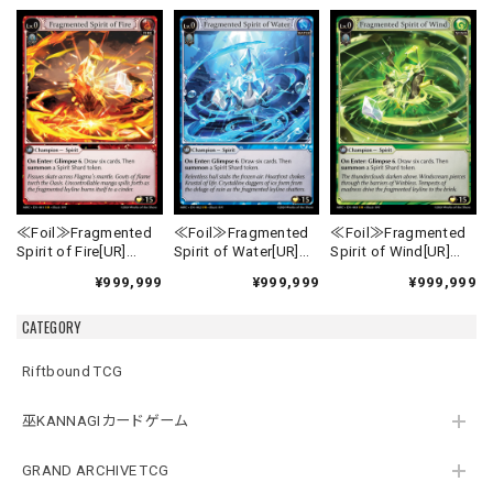
≪Foil≫Fragmented
≪Foil≫Fragmented
≪Foil≫Fragmented
Spirit of Fire[UR]
Spirit of Water[UR]
Spirit of Wind[UR]
《MRC-1》
《MRC-2》
《MRC-3》
¥999,999
¥999,999
¥999,999
CATEGORY
Riftbound TCG
巫KANNAGIカードゲーム
GRAND ARCHIVE TCG