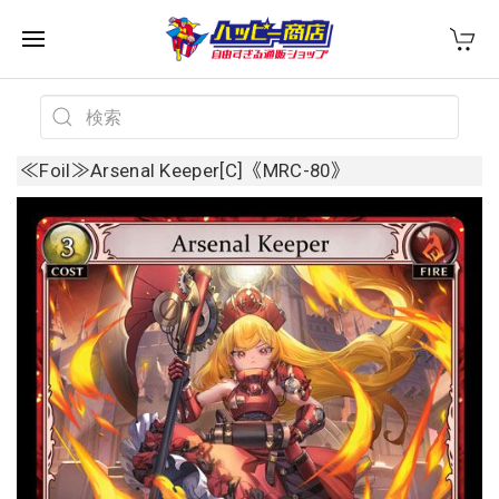
≪Foil≫Arsenal Keeper[C]《MRC-80》