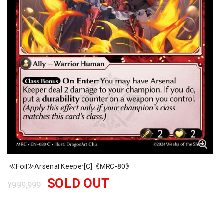
≪Foil≫Arsenal Keeper[C]《MRC-80》
SOLD OUT
¥999,999