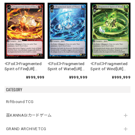
≪Foil≫Fragmented
≪Foil≫Fragmented
≪Foil≫Fragmented
Spirit of Fire[UR]
Spirit of Water[UR]
Spirit of Wind[UR]
《MRC-1》
《MRC-2》
《MRC-3》
¥999,999
¥999,999
¥999,999
CATEGORY
Riftbound TCG
巫KANNAGIカードゲーム
GRAND ARCHIVE TCG