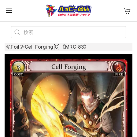
≪Foil≫Cell Forging[C]《MRC-83》