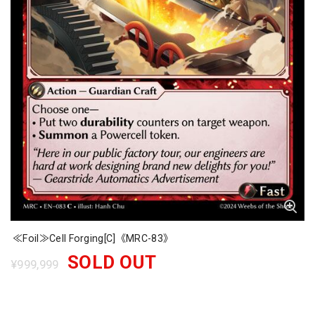
≪Foil≫Cell Forging[C]《MRC-83》
SOLD OUT
¥999,999