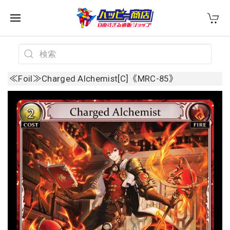
≪Foil≫Charged Alchemist[C]《MRC-85》