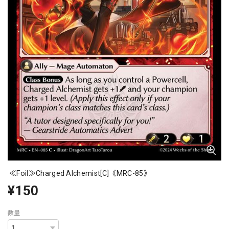
≪Foil≫Charged Alchemist[C]《MRC-85》
¥150
数量