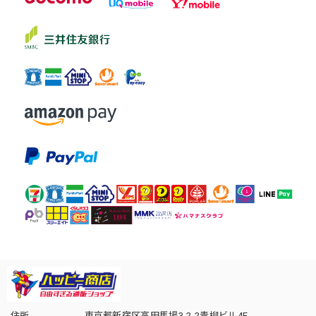
住所
東京都新宿区高田馬場3-2-2青柳ビル4F