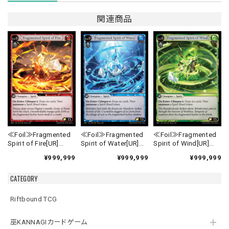
関連商品
≪Foil≫Fragmented
≪Foil≫Fragmented
≪Foil≫Fragmented
Spirit of Fire[UR]
Spirit of Water[UR]
Spirit of Wind[UR]
《MRC-1》
《MRC-2》
《MRC-3》
¥999,999
¥999,999
¥999,999
CATEGORY
Riftbound TCG
巫KANNAGIカードゲーム