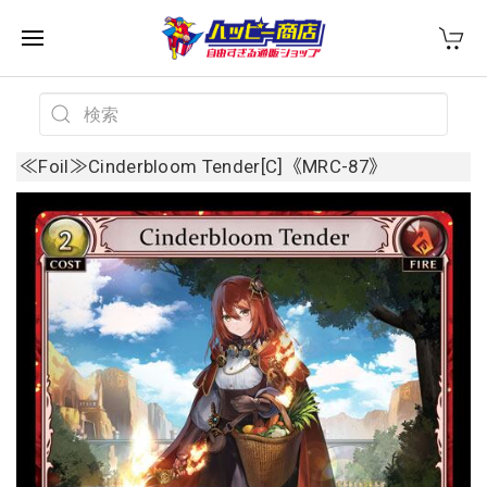
≪Foil≫Cinderbloom Tender[C]《MRC-87》