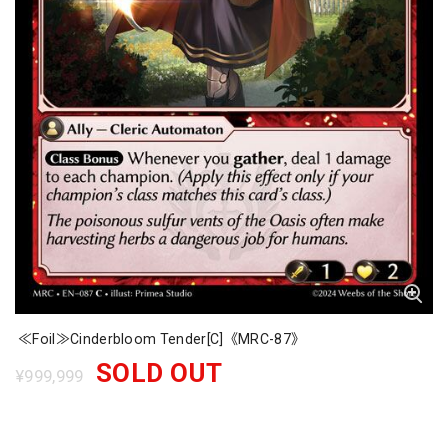
≪Foil≫Cinderbloom Tender[C]《MRC-87》
SOLD OUT
¥999,999