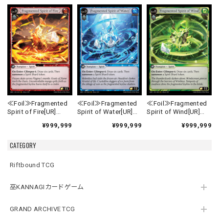
≪Foil≫Fragmented
≪Foil≫Fragmented
≪Foil≫Fragmented
Spirit of Fire[UR]
Spirit of Water[UR]
Spirit of Wind[UR]
《MRC-1》
《MRC-2》
《MRC-3》
¥999,999
¥999,999
¥999,999
CATEGORY
Riftbound TCG
巫KANNAGIカードゲーム
GRAND ARCHIVE TCG