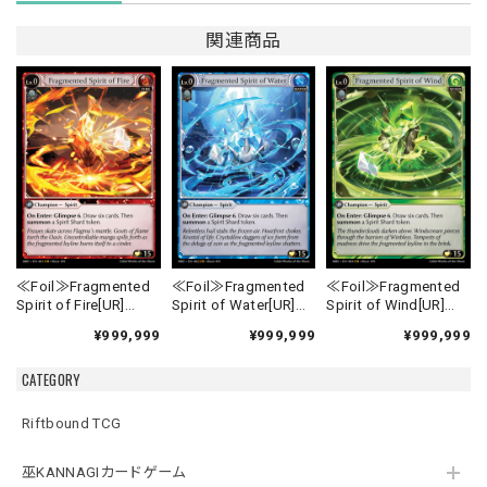
関連商品
≪Foil≫Fragmented
≪Foil≫Fragmented
≪Foil≫Fragmented
Spirit of Fire[UR]
Spirit of Water[UR]
Spirit of Wind[UR]
《MRC-1》
《MRC-2》
《MRC-3》
¥999,999
¥999,999
¥999,999
CATEGORY
Riftbound TCG
巫KANNAGIカードゲーム