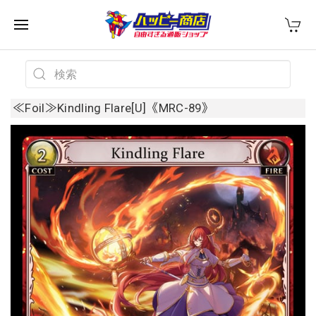
≪Foil≫Kindling Flare[U]《MRC-89》