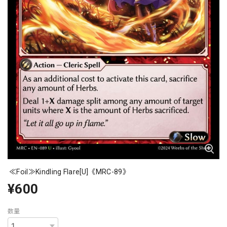
≪Foil≫Kindling Flare[U]《MRC-89》
¥600
数量