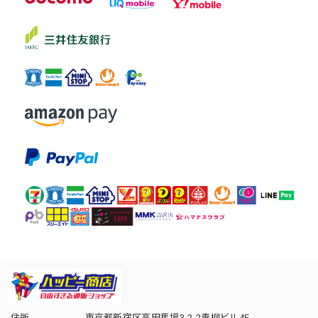
住所
東京都新宿区高田馬場3-2-2青柳ビル4F