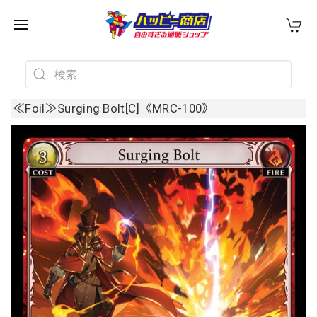
≪Foil≫Surging Bolt[C]《MRC-100》