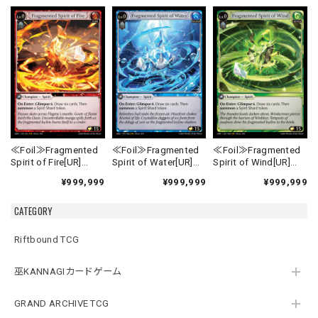
≪Foil≫Fragmented
≪Foil≫Fragmented
≪Foil≫Fragmented
Spirit of Fire[UR]
Spirit of Water[UR]
Spirit of Wind[UR]
《MRC-1》
《MRC-2》
《MRC-3》
¥999,999
¥999,999
¥999,999
CATEGORY
Riftbound TCG
巫KANNAGIカードゲーム
GRAND ARCHIVE TCG