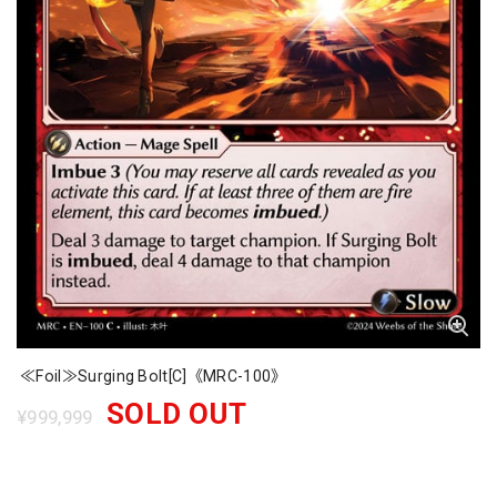
≪Foil≫Surging Bolt[C]《MRC-100》
SOLD OUT
¥999,999