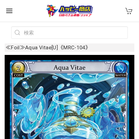
≪Foil≫Aqua Vitae[U]《MRC-104》