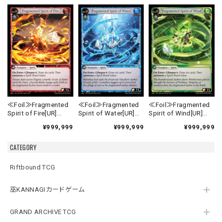
≪Foil≫Fragmented
≪Foil≫Fragmented
≪Foil≫Fragmented
Spirit of Fire[UR]
Spirit of Water[UR]
Spirit of Wind[UR]
《MRC-1》
《MRC-2》
《MRC-3》
¥999,999
¥999,999
¥999,999
CATEGORY
Riftbound TCG
巫KANNAGIカードゲーム
GRAND ARCHIVE TCG