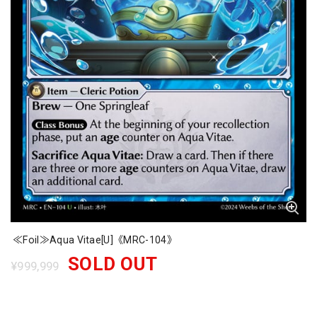
≪Foil≫Aqua Vitae[U]《MRC-104》
SOLD OUT
¥999,999