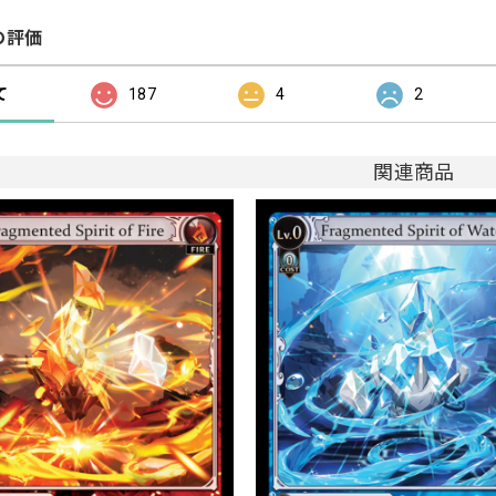
の評価
て
187
4
2
関連商品