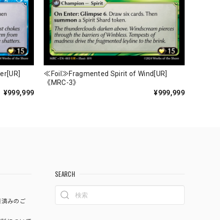
er[UR]
≪Foil≫Fragmented Spirit of Wind[UR]
《MRC-3》
¥999,999
¥999,999
SEARCH
済済みのご