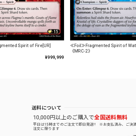
mented Spirit of Fire[UR]
≪Foil≫Fragmented Spirit of Wat
《MRC-2》
¥999,999
送料について
10,000円以上のご購入で
全国送料無料
平日は15時までのご注文で即日発送!! ※お支払済み、ご決
注文に限ります