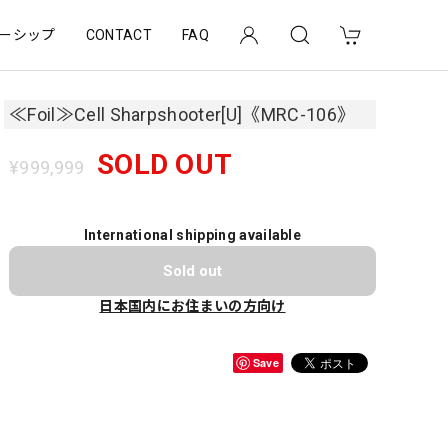
ーシップ
CONTACT
FAQ
≪Foil≫Cell Sharpshooter[U]《MRC-106》
SOLD OUT
¥999,999
International shipping available
Sold out
日本国内にお住まいの方向け
Save