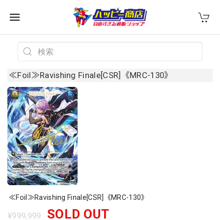
≪Foil≫Ravishing Finale[CSR]《MRC-130》
≪Foil≫Ravishing Finale[CSR]《MRC-130》
SOLD OUT
¥999,999