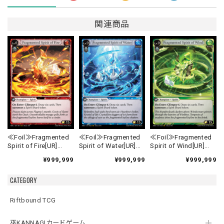
関連商品
≪Foil≫Fragmented
≪Foil≫Fragmented
≪Foil≫Fragmented
Spirit of Fire[UR]
Spirit of Water[UR]
Spirit of Wind[UR]
《MRC-1》
《MRC-2》
《MRC-3》
¥999,999
¥999,999
¥999,999
CATEGORY
Riftbound TCG
巫KANNAGIカードゲーム