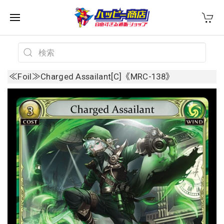
≪Foil≫Charged Assailant[C]《MRC-138》