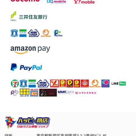
住所
東京都新宿区高田馬場3-2-2青柳ビル4F