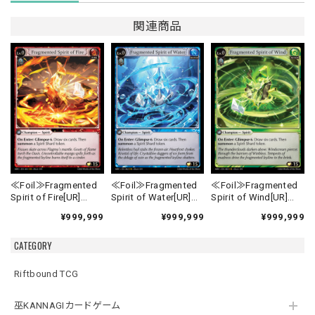
関連商品
≪Foil≫Fragmented
≪Foil≫Fragmented
≪Foil≫Fragmented
Spirit of Fire[UR]
Spirit of Water[UR]
Spirit of Wind[UR]
《MRC-1》
《MRC-2》
《MRC-3》
¥999,999
¥999,999
¥999,999
CATEGORY
Riftbound TCG
巫KANNAGIカードゲーム