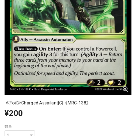
≪Foil≫Charged Assailant[C]《MRC-138》
¥200
数量