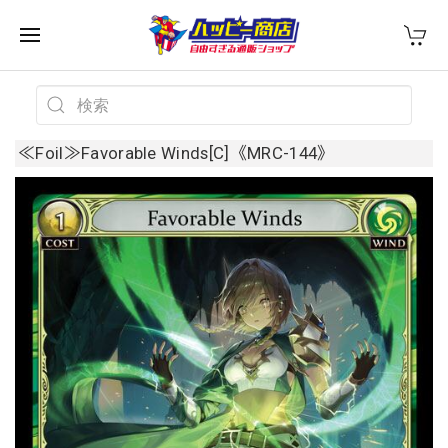
≪Foil≫Favorable Winds[C]《MRC-144》