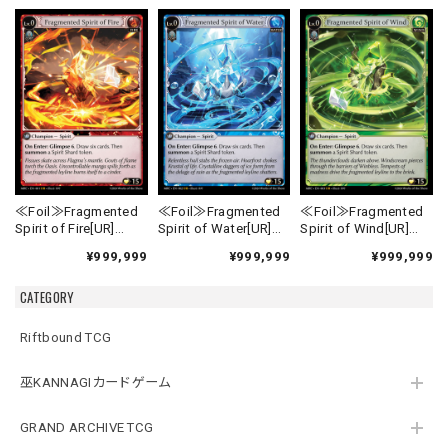
≪Foil≫Fragmented
≪Foil≫Fragmented
≪Foil≫Fragmented
Spirit of Fire[UR]
Spirit of Water[UR]
Spirit of Wind[UR]
《MRC-1》
《MRC-2》
《MRC-3》
¥999,999
¥999,999
¥999,999
CATEGORY
Riftbound TCG
巫KANNAGIカードゲーム
GRAND ARCHIVE TCG