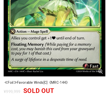
≪Foil≫Favorable Winds[C]《MRC-144》
SOLD OUT
¥999,999