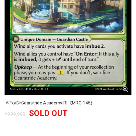
≪Foil≫Gearstride Academy[R]《MRC-145》
SOLD OUT
¥999,999