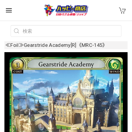
≪Foil≫Gearstride Academy[R]《MRC-145》