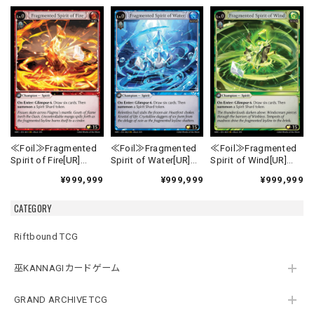
≪Foil≫Fragmented
≪Foil≫Fragmented
≪Foil≫Fragmented
Spirit of Fire[UR]
Spirit of Water[UR]
Spirit of Wind[UR]
《MRC-1》
《MRC-2》
《MRC-3》
¥999,999
¥999,999
¥999,999
CATEGORY
Riftbound TCG
巫KANNAGIカードゲーム
GRAND ARCHIVE TCG