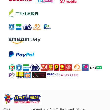
住所
東京都新宿区高田馬場3-2-2青柳ビル4F