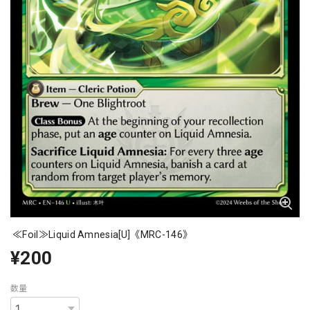
≪Foil≫Liquid Amnesia[U]《MRC-146》
¥200
数量