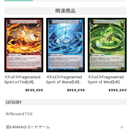
関連商品
≪Foil≫Fragmented
≪Foil≫Fragmented
≪Foil≫Fragmented
Spirit of Fire[UR]
Spirit of Water[UR]
Spirit of Wind[UR]
《MRC-1》
《MRC-2》
《MRC-3》
¥999,999
¥999,999
¥999,999
CATEGORY
Riftbound TCG
巫KANNAGIカードゲーム