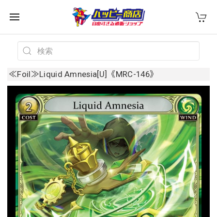
≪Foil≫Liquid Amnesia[U]《MRC-146》