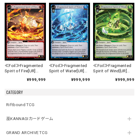
≪Foil≫Fragmented
≪Foil≫Fragmented
≪Foil≫Fragmented
Spirit of Fire[UR]
Spirit of Water[UR]
Spirit of Wind[UR]
《MRC-1》
《MRC-2》
《MRC-3》
¥999,999
¥999,999
¥999,999
CATEGORY
Riftbound TCG
巫KANNAGIカードゲーム
GRAND ARCHIVE TCG