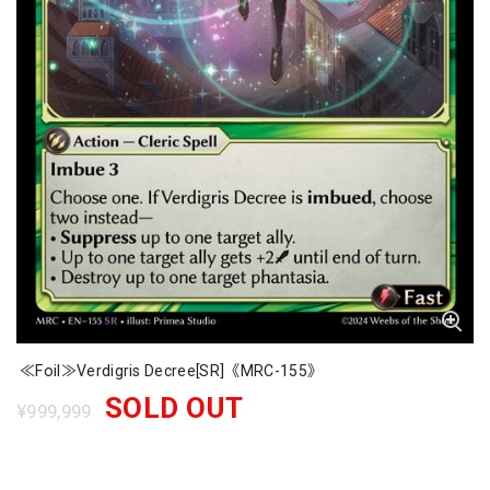
≪Foil≫Verdigris Decree[SR]《MRC-155》
SOLD OUT
¥999,999