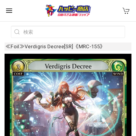
≪Foil≫Verdigris Decree[SR]《MRC-155》