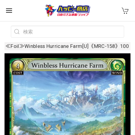
≪Foil≫Winbless Hurricane Farm[U]《MRC-158》100