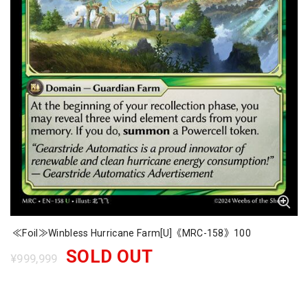
≪Foil≫Winbless Hurricane Farm[U]《MRC-158》100
SOLD OUT
¥999,999