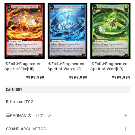
≪Foil≫Fragmented
≪Foil≫Fragmented
≪Foil≫Fragmented
Spirit of Fire[UR]
Spirit of Water[UR]
Spirit of Wind[UR]
《MRC-1》
《MRC-2》
《MRC-3》
¥999,999
¥999,999
¥999,999
CATEGORY
Riftbound TCG
巫KANNAGIカードゲーム
GRAND ARCHIVE TCG