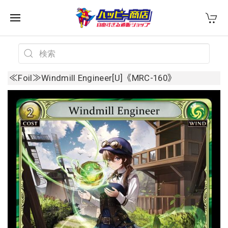
≪Foil≫Windmill Engineer[U]《MRC-160》