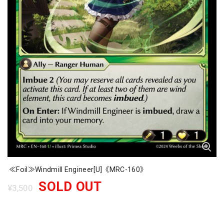
≪Foil≫Windmill Engineer[U]《MRC-160》
SOLD OUT
¥3,500