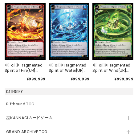
≪Foil≫Fragmented
≪Foil≫Fragmented
≪Foil≫Fragmented
Spirit of Fire[UR]
Spirit of Water[UR]
Spirit of Wind[UR]
《MRC-1》
《MRC-2》
《MRC-3》
¥999,999
¥999,999
¥999,999
CATEGORY
Riftbound TCG
巫KANNAGIカードゲーム
GRAND ARCHIVE TCG