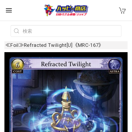
≪Foil≫Refracted Twilight[U]《MRC-167》