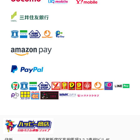
住所
東京都新宿区高田馬場3-2-2青柳ビル4F