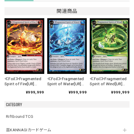
関連商品
≪Foil≫Fragmented
≪Foil≫Fragmented
≪Foil≫Fragmented
Spirit of Fire[UR]
Spirit of Water[UR]
Spirit of Wind[UR]
《MRC-1》
《MRC-2》
《MRC-3》
¥999,999
¥999,999
¥999,999
CATEGORY
Riftbound TCG
巫KANNAGIカードゲーム