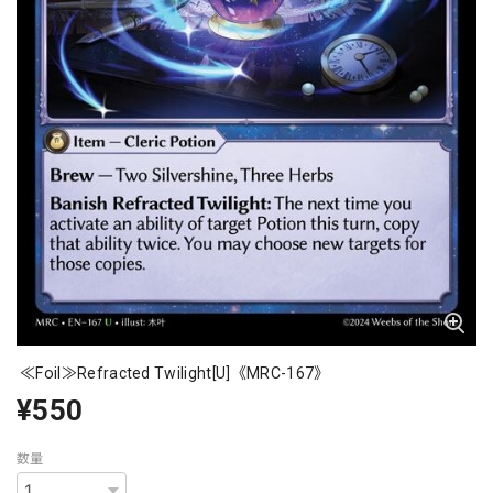
≪Foil≫Refracted Twilight[U]《MRC-167》
¥550
数量