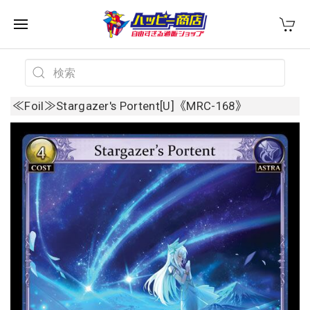
≪Foil≫Stargazer's Portent[U]《MRC-168》