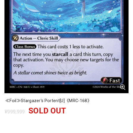
≪Foil≫Stargazer's Portent[U]《MRC-168》
SOLD OUT
¥999,999