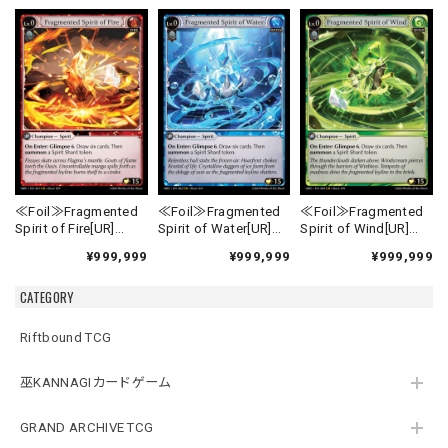
≪Foil≫Fragmented
≪Foil≫Fragmented
≪Foil≫Fragmented
Spirit of Fire[UR]
Spirit of Water[UR]
Spirit of Wind[UR]
《MRC-1》
《MRC-2》
《MRC-3》
¥999,999
¥999,999
¥999,999
CATEGORY
Riftbound TCG
巫KANNAGIカードゲーム
GRAND ARCHIVE TCG