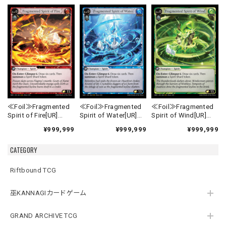
≪Foil≫Fragmented
≪Foil≫Fragmented
≪Foil≫Fragmented
Spirit of Fire[UR]
Spirit of Water[UR]
Spirit of Wind[UR]
《MRC-1》
《MRC-2》
《MRC-3》
¥999,999
¥999,999
¥999,999
CATEGORY
Riftbound TCG
巫KANNAGIカードゲーム
GRAND ARCHIVE TCG