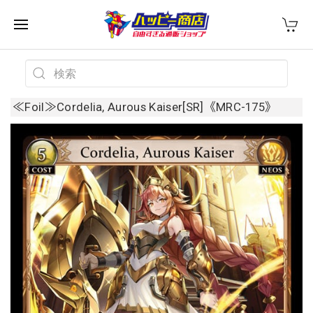
≪Foil≫Cordelia, Aurous Kaiser[SR]《MRC-175》