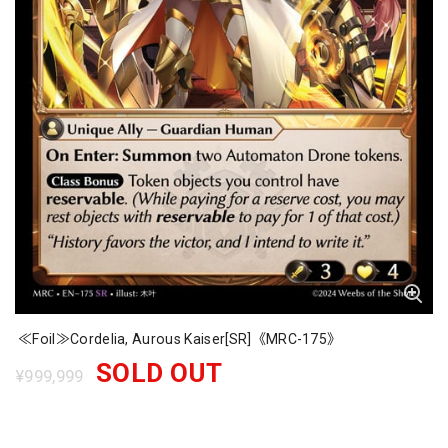
≪Foil≫Cordelia, Aurous Kaiser[SR]《MRC-175》
SOLD OUT
¥999,999