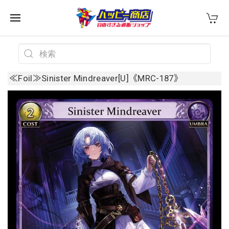
≪Foil≫Sinister Mindreaver[U]《MRC-187》