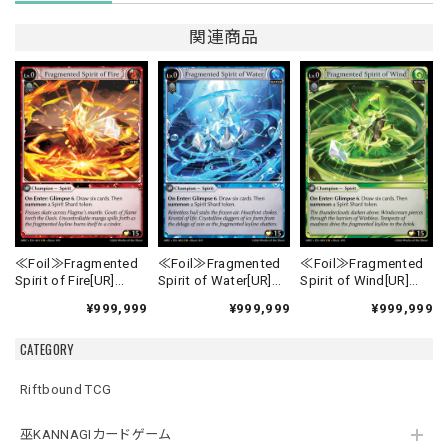
関連商品
≪Foil≫Fragmented
≪Foil≫Fragmented
≪Foil≫Fragmented
Spirit of Fire[UR]
Spirit of Water[UR]
Spirit of Wind[UR]
《MRC-1》
《MRC-2》
《MRC-3》
¥999,999
¥999,999
¥999,999
CATEGORY
Riftbound TCG
巫KANNAGIカードゲーム