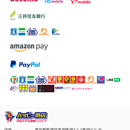
住所
東京都新宿区高田馬場3-2-2青柳ビル4F