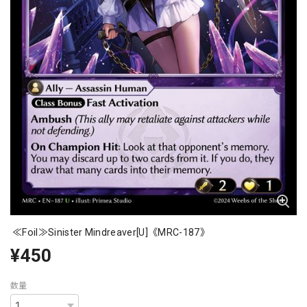
≪Foil≫Sinister Mindreaver[U]《MRC-187》
¥450
数量