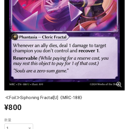
≪Foil≫Siphoning Fractal[U]《MRC-188》
¥800
数量