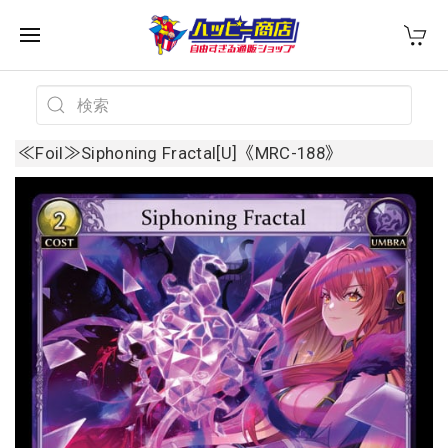
≪Foil≫Siphoning Fractal[U]《MRC-188》