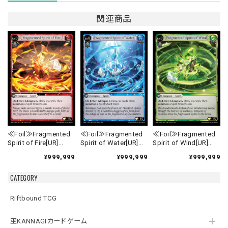
関連商品
≪Foil≫Fragmented
≪Foil≫Fragmented
≪Foil≫Fragmented
Spirit of Fire[UR]
Spirit of Water[UR]
Spirit of Wind[UR]
《MRC-1》
《MRC-2》
《MRC-3》
¥999,999
¥999,999
¥999,999
CATEGORY
Riftbound TCG
巫KANNAGIカードゲーム