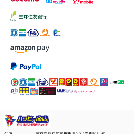
住所
東京都新宿区高田馬場3-2-2青柳ビル4F