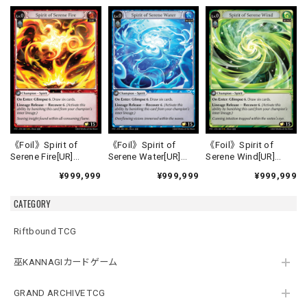
《Foil》Spirit of
《Foil》Spirit of
《Foil》Spirit of
Serene Fire[UR]
Serene Water[UR]
Serene Wind[UR]
《FTC-1》
《FTC-2》
《FTC-3》
¥999,999
¥999,999
¥999,999
CATEGORY
Riftbound TCG
巫KANNAGIカードゲーム
GRAND ARCHIVE TCG