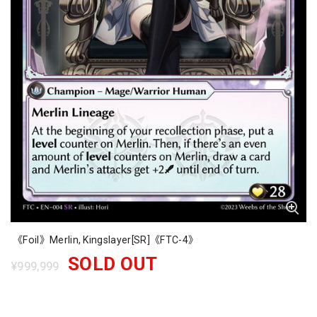
《Foil》Merlin, Kingslayer[SR]《FTC-4》
SOLD OUT
¥999,999