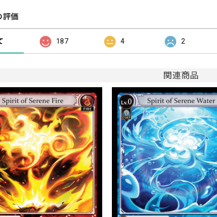
の評価
て
187
4
2
関連商品