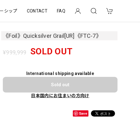
ーシップ
CONTACT
FAQ
《Foil》Quicksilver Grail[UR]《FTC-7》
SOLD OUT
¥999,999
International shipping available
Sold out
日本国内にお住まいの方向け
Save