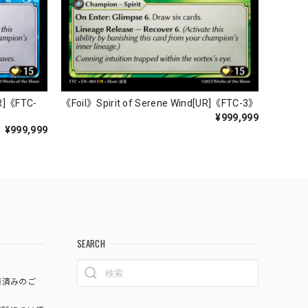
UR]《FTC-
《Foil》Spirit of Serene Wind[UR]《FTC-3》
¥999,999
¥999,999
SEARCH
済済みのご