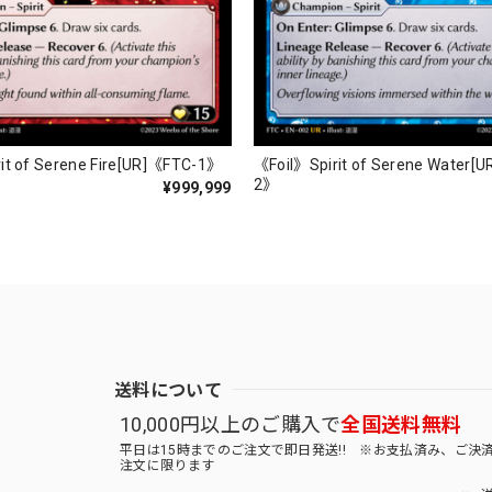
it of Serene Fire[UR]《FTC-1》
《Foil》Spirit of Serene Water[
2》
¥999,999
送料について
10,000円以上のご購入で
全国送料無料
平日は15時までのご注文で即日発送!! ※お支払済み、ご決
注文に限ります