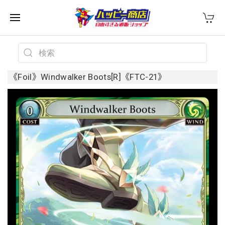
《Foil》Windwalker Boots[R]《FTC-21》