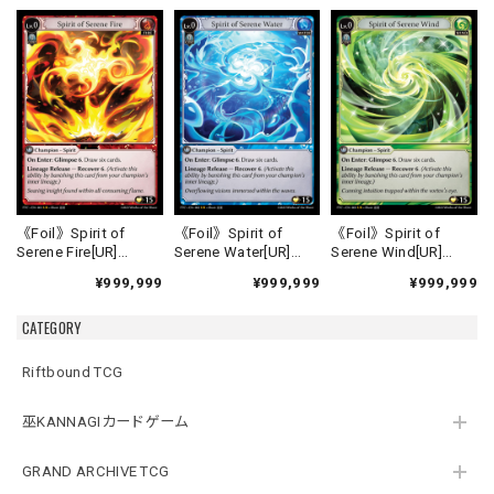
《Foil》Spirit of
《Foil》Spirit of
《Foil》Spirit of
Serene Fire[UR]
Serene Water[UR]
Serene Wind[UR]
《FTC-1》
《FTC-2》
《FTC-3》
¥999,999
¥999,999
¥999,999
CATEGORY
Riftbound TCG
巫KANNAGIカードゲーム
GRAND ARCHIVE TCG