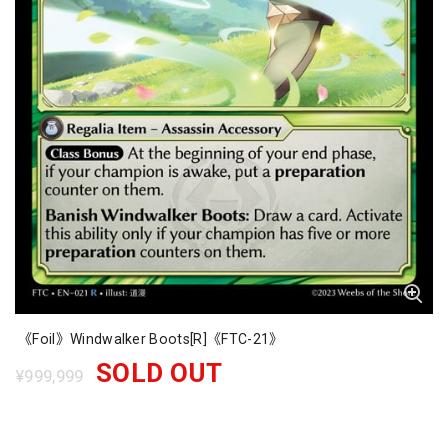
《Foil》Windwalker Boots[R]《FTC-21》
SOLD OUT
¥999,999