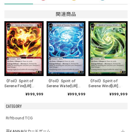
関連商品
《Foil》Spirit of
《Foil》Spirit of
《Foil》Spirit of
Serene Fire[UR]
Serene Water[UR]
Serene Wind[UR]
《FTC-1》
《FTC-2》
《FTC-3》
¥999,999
¥999,999
¥999,999
CATEGORY
Riftbound TCG
巫KANNAGIカードゲーム