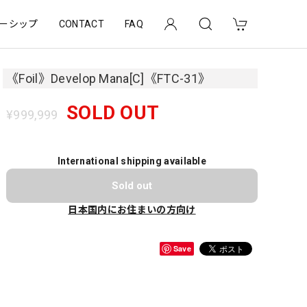
ーシップ
CONTACT
FAQ
《Foil》Develop Mana[C]《FTC-31》
SOLD OUT
¥999,999
International shipping available
Sold out
日本国内にお住まいの方向け
Save