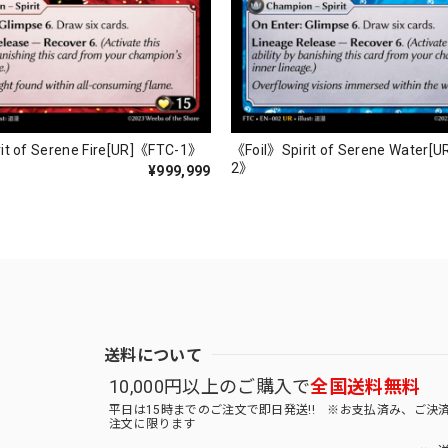
it of Serene Fire[UR]《FTC-1》
《Foil》Spirit of Serene Water[
2》
¥999,999
送料について
10,000円以上のご購入で
全国送料無料
平日は15時までのご注文で即日発送!! ※お支払済み、ご決
注文に限ります