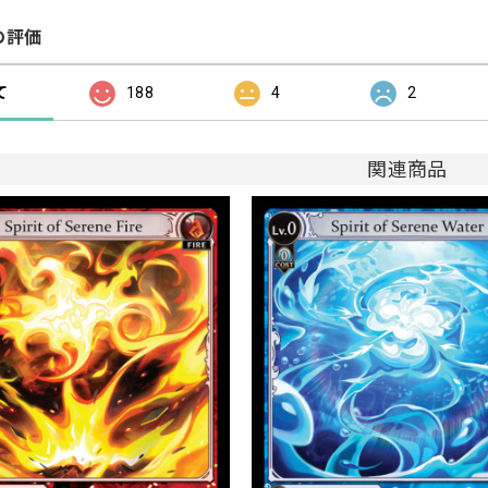
の評価
て
188
4
2
関連商品