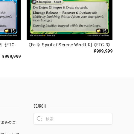
UR]《FTC-
《Foil》Spirit of Serene Wind[UR]《FTC-3》
¥999,999
¥999,999
SEARCH
済済みのご