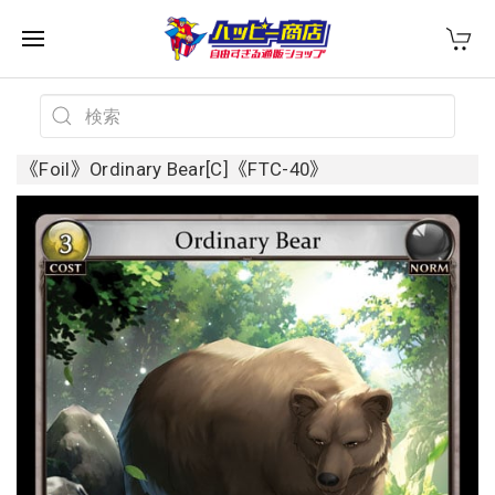
《Foil》Ordinary Bear[C]《FTC-40》