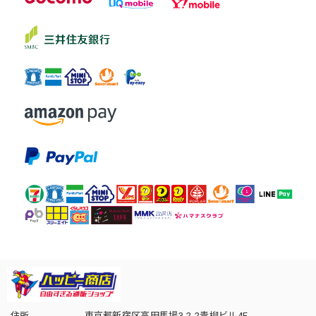
住所
東京都新宿区高田馬場3-2-2青柳ビル4F