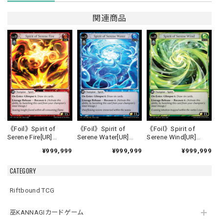
関連商品
《Foil》Spirit of
《Foil》Spirit of
《Foil》Spirit of
Serene Fire[UR]
Serene Water[UR]
Serene Wind[UR]
《FTC-1》
《FTC-2》
《FTC-3》
¥999,999
¥999,999
¥999,999
CATEGORY
Riftbound TCG
巫KANNAGIカードゲーム