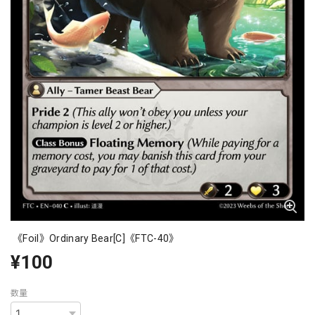
《Foil》Ordinary Bear[C]《FTC-40》
¥100
数量